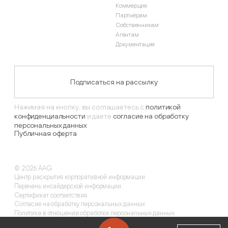
Коммерция
Партнёрам
Собственникам
Агентам
Документация
Подписаться на рассылку
Нажимая на кнопку, вы соглашаетесь с
политикой
конфиденциальности
и даете
согласие на обработку
персональных данных
Публичная оферта
©
2026
AAG
Центр раскрытия корпоративной информации
Перечень инсайдерской информации
Сертификат соответствия
Согласие на обработку персональных данных
Политика в отношении обработки персональных данных