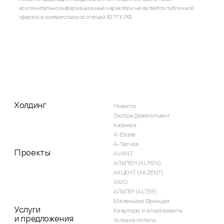
исключительно информационный характер и не является публичной
офертой в соответствии со статьей 437 ГК РФ
Холдинг
Новости
Экстра Девелопмент
Карьера
A-Estate
A-Service
Проекты
AVANT
АЛЬПЕН (ALPEN)
АКЦЕНТ (AKZENT)
AMO
АЛЬТЕР (ALTER)
Маленькая Франция
Услуги
Квартиры и апартаменты
и предложения
Условия оплаты