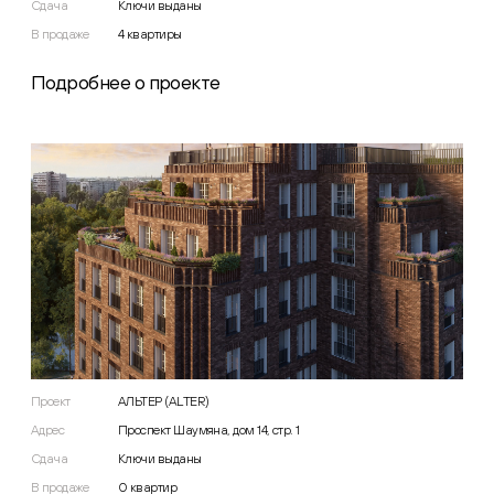
Сдача
Ключи выданы
В продаже
4
квартиры
Подробнее о проекте
Проект
АЛЬТЕР (ALTER)
Адрес
Проспект Шаумяна, дом 14, стр. 1
Сдача
Ключи выданы
В продаже
0
квартир