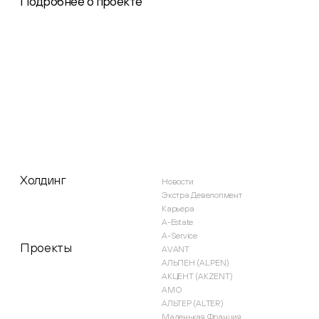
Подробнее о проекте
Холдинг
Новости
Экстра Девелопмент
Карьера
A-Estate
A-Service
Проекты
AVANT
АЛЬПЕН (ALPEN)
АКЦЕНТ (AKZENT)
AMO
АЛЬТЕР (ALTER)
Маленькая Франция