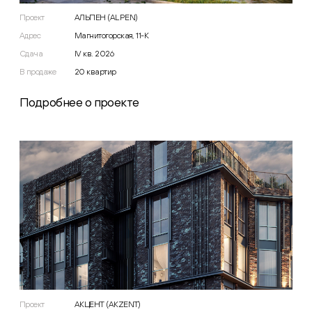
Проект
АЛЬПЕН (ALPEN)
Адрес
Магнитогорская, 11-К
Сдача
IV кв. 2026
В продаже
20
квартир
Подробнее о проекте
Проект
АКЦЕНТ (AKZENT)