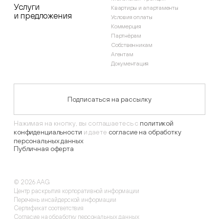
Услуги
Квартиры и апартаменты
и предложения
Условия оплаты
Коммерция
Партнёрам
Собственникам
Агентам
Документация
Подписаться на рассылку
Нажимая на кнопку, вы соглашаетесь с
политикой
конфиденциальности
и даете
согласие на обработку
персональных данных
Публичная оферта
©
2026
AAG
Центр раскрытия корпоративной информации
Перечень инсайдерской информации
Сертификат соответствия
Согласие на обработку персональных данных