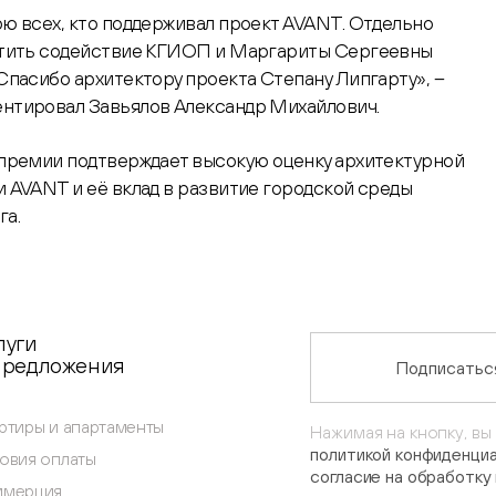
ю всех, кто поддерживал проект AVANT. Отдельно
етить содействие КГИОП и Маргариты Сергеевны
Спасибо архитектору проекта Степану Липгарту», –
нтировал Завьялов Александр Михайлович.
премии подтверждает высокую оценку архитектурной
 AVANT и её вклад в развитие городской среды
га.
луги
предложения
Подписаться
ртиры и апартаменты
Нажимая на кнопку, вы
политикой конфиденци
овия оплаты
согласие на обработку
ммерция