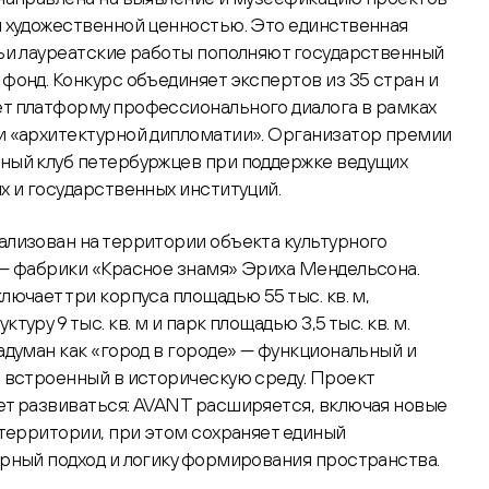
 художественной ценностью. Это единственная
ьи лауреатские работы пополняют государственный
фонд. Конкурс объединяет экспертов из 35 стран и
т платформу профессионального диалога в рамках
и «архитектурной дипломатии». Организатор премии
ный клуб петербуржцев при поддержке ведущих
х и государственных институций.
лизован на территории объекта культурного
— фабрики «Красное знамя» Эриха Мендельсона.
лючает три корпуса площадью 55 тыс. кв. м,
туру 9 тыс. кв. м и парк площадью 3,5 тыс. кв. м.
адуман как «город в городе» — функциональный и
 встроенный в историческую среду. Проект
т развиваться: AVANT расширяется, включая новые
 территории, при этом сохраняет единый
рный подход и логику формирования пространства.