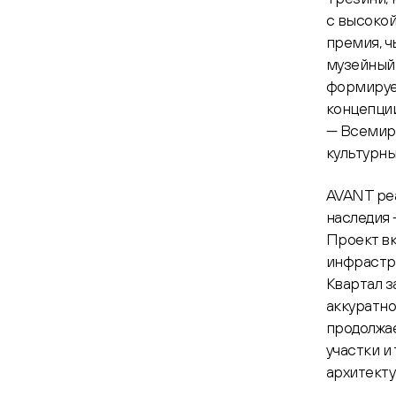
с высокой
премия, ч
музейный 
формируе
концепци
— Всемир
культурны
AVANT реа
наследия 
Проект вк
инфраструк
Квартал з
аккуратно
продолжае
участки и
архитекту