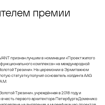
ителем премии
»
AVANT признан лучшим в номинации «Проект жилого
офункционального комплекса» на международной
Золотой Трезини». На церемонии в Эрмитажном
лотую статуэтку получил основатель холдинга AAG
А.М.
олотой Трезини», учреждённая в 2018 году и
 в честь первого архитектора Петербурга Доменико
направлена на выявление и музеефикацию проектов