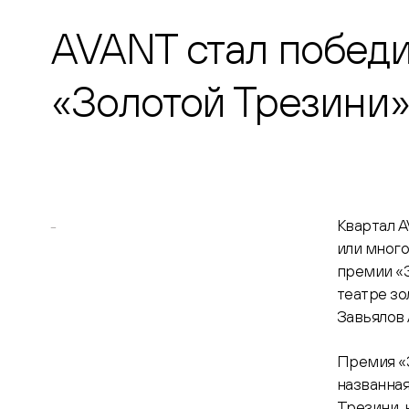
AVANT стал побед
«Золотой Трезини
_
Квартал 
или мног
премии «
театре зо
Завьялов 
Премия «З
названная
Трезини, 