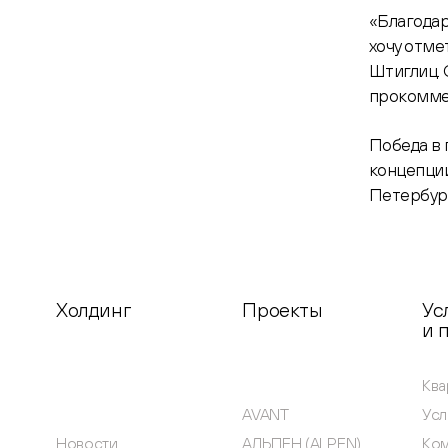
«Благодар
хочу отм
Штиглиц. 
прокомме
Победа в 
концепции
Петербур
Холдинг
Проекты
Ус
и 
Ква
AVANT
Усл
Новости
АЛЬПЕН (ALPEN)
Ко