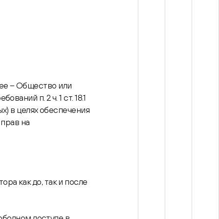
ее – Общество или
ний п. 2 ч. 1 ст. 18.1
ых) в целях обеспечения
 прав на
ра как до, так и после
вободном доступе в