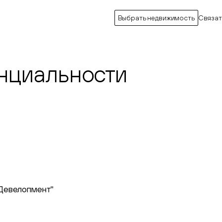
Выбрать недвижимость
Связат
нциальности
 Девелопмент"