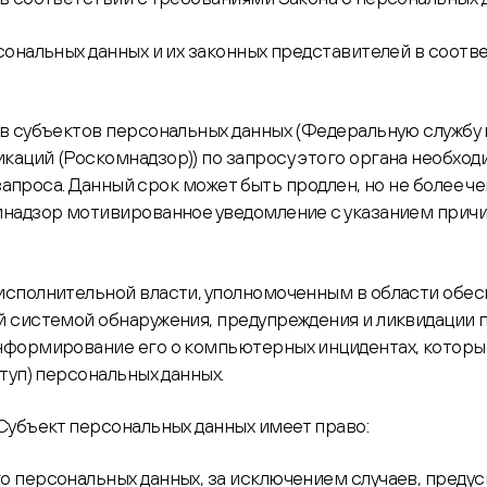
сональных данных и их законных представителей в соотв
в субъектов персональных данных (Федеральную службу п
каций (Роскомнадзор)) по запросу этого органа необхо
запроса. Данный срок может быть продлен, но не более че
мнадзор мотивированное уведомление с указанием причи
сполнительной власти, уполномоченным в области обес
й системой обнаружения, предупреждения и ликвидации
нформирование его о компьютерных инцидентах, котор
туп) персональных данных.
Субъект персональных данных имеет право:
о персональных данных, за исключением случаев, пред