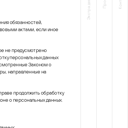
Экстра девелопмент
Контакты
Проекты
ения обязанностей,
вовыми актами, если иное
ное не предусмотрено
отку персональных данных
усмотренные Законом о
ры, направленные на
вправе продолжить обработку
оне о персональных данных.
данных;