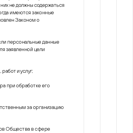
 них не должны содержаться
когда имеются законные
новлен Законом о
если персональные данные
ля заявленной цели
работ и услуг;
ра при обработке его
етственным за организацию
тов Общества в сфере