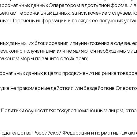
ерсональных данных Оператором в доступной форме, и в
ъектам персональных данных, за исключением случаев, 
нных. Перечень информации и порядок ее получения уста
ных данных, их блокирования или уничтожения в случае, 
езаконно полученными или не являются необходимыми д
законом меры по защите своих прав;
ональных данных в целях продвижения на рынке товаров, 
ядке неправомерные действия или бездействие Операто
 Политики осуществляется уполномоченным лицом, отв
нодательства Российской Федерации и нормативных ак