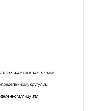
тв вычислительной техники;
пределенному кругу лиц;
деленному лицу или